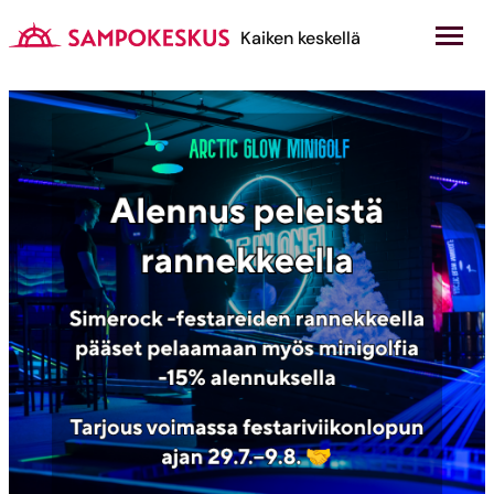
Hyppää
sisältöön
Kauppakeskus Sampokeskus
Kaiken keskellä