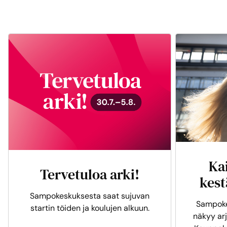
Ka
Tervetuloa arki!
kest
Sampokeskuksesta saat sujuvan
Sampoke
startin töiden ja koulujen alkuun.
näkyy arj