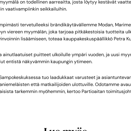
 myymälä on todellinen aarreaitta, josta löytyy kestävät vaattee
uin vaativampiinkin seikkailuihin.
mpimästi tervetulleeksi brändikäytävällemme Modan, Marime
eyn viereen myymälän, joka tarjoaa pitkäkestoisia tuotteita ulk
invoinnin lisäämiseen, toteaa kauppakeskuspäällikkö Petra Kur
 ainutlaatuiset puitteet ulkoilulle ympäri vuoden, ja uusi my
elut entistä näkyvämmin kaupungin ytimeen.
Sampokeskuksessa tuo laadukkaat varusteet ja asiantuntev
aniemeläisten että matkailijoiden ulottuville. Odotamme avaus
isista tarkemmin myöhemmin, kertoo Partioaitan toimitusjoh