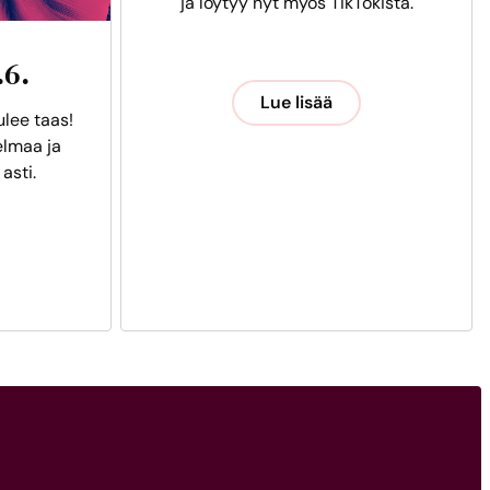
ja löytyy nyt myös TikTokista.
.6.
Lue lisää
ulee taas!
lmaa ja
 asti.