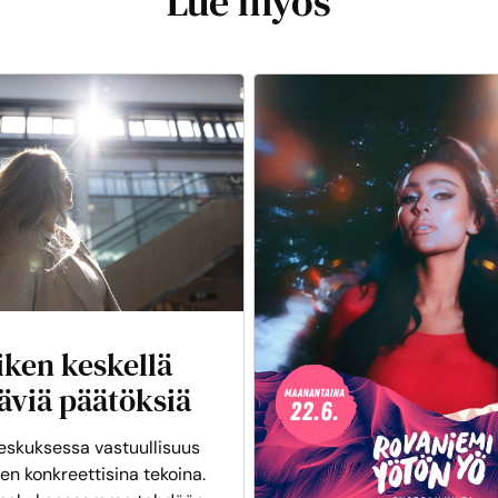
Lue myös
iken keskellä
äviä päätöksiä
skuksessa vastuullisuus
en konkreettisina tekoina.