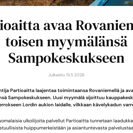
ioaitta avaa Rovanie
toisen myymälänsä
Sampokeskukseen
Julkaistu
13.5.2026
ntija Partioaitta laajentaa toimintaansa Rovaniemellä ja a
nsä Sampokeskukseen. Uusi myymälä sijoittuu kauppakes
rokseen Lordin aukion laidalle, vilkkaan kävelykadun varre
malaisia ulkoilijoita palvellut Partioaitta tunnetaan laadukka
stuullisista huippumerkeistään ja asiantuntevasta palvelustaan.