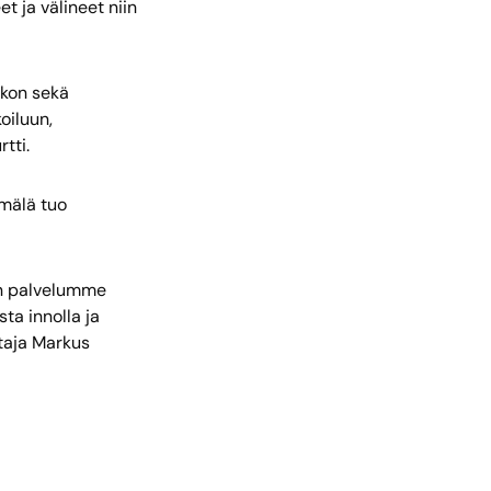
t ja välineet niin
kon sekä
oiluun,
tti.
ymälä tuo
an palvelumme
ta innolla ja
taja Markus