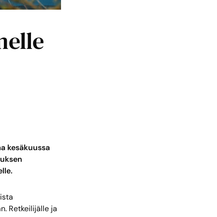
melle
vaa kesäkuussa
kuksen
lle.
ista
 Retkeilijälle ja