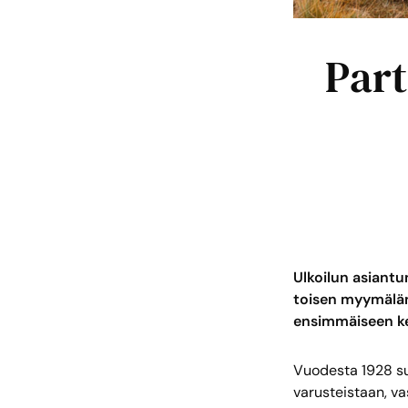
Part
Ulkoilun asiantu
toisen myymälä
ensimmäiseen ker
Vuodesta 1928 suo
varusteistaan, va