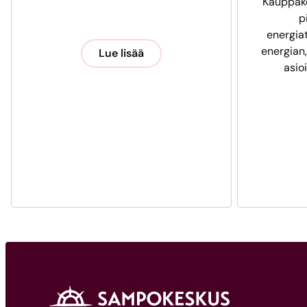
Kauppak
p
energia
energian,
Lue lisää
asio