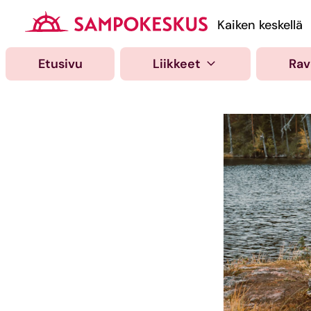
Hyppää
sisältöön
Kauppakeskus Samp
Kaiken keskellä
Etusivu
Liikkeet
Rav