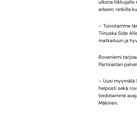
ulkona liikkujalle
arkeen, retkille k
– Toivotamme lä
Tiinuska Side All
matkailuun ja hyv
Rovaniemi tarjoaa
Partioaitan palv
– Uusi myymälä 
helposti sekä rov
tiedotamme avaja
Mäkinen.