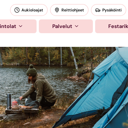
okeskus
Aukioloajat
Reittiohjeet
Pysäköinti
intolat
Palvelut
Festari