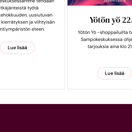
eskuksessamme tehdään
itkäjänteistä työtä
tehokkuuden, uusiutuvan
Yötön yö 22
 kierrätyksen ja viihtyisän
intiympäristön eteen.
Yötön Yö -shoppailuilta t
Sampokeskuksessa ohje
tarjouksia aina klo 21
Lue lisää
Lue lisää