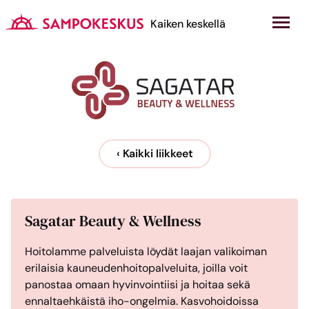
Hyppää
sisältöön
Kauppakeskus Sampokeskus
Kaiken keskellä
‹ Kaikki liikkeet
Sagatar Beauty & Wellness
Hoitolamme palveluista löydät laajan valikoiman
erilaisia kauneudenhoitopalveluita, joilla voit
panostaa omaan hyvinvointiisi ja hoitaa sekä
ennaltaehkäistä iho-ongelmia. Kasvohoidoissa