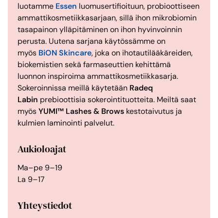
luotamme
Essen
luomusertifioituun, probioottiseen
ammattikosmetiikkasarjaan, sillä ihon mikrobiomin
tasapainon ylläpitäminen on ihon hyvinvoinnin
perusta. Uutena sarjana käytössämme on
myös
BiON Skincare
, joka on ihotautilääkäreiden,
biokemistien sekä farmaseuttien kehittämä
luonnon inspiroima ammattikosmetiikkasarja.
Sokeroinnissa meillä käytetään
Radeq
Labin
prebioottisia sokerointituotteita. Meiltä saat
myös
YUMI™ Lashes & Brows
kestotaivutus ja
kulmien laminointi palvelut.
Aukioloajat
Ma–pe 9–19
La 9–17
Yhteystiedot