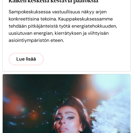
Kaiken keskellä kestäviä päätöksiä
Sampokeskuksessa vastuullisuus näkyy arjen
konkreettisina tekoina. Kauppakeskuksessamme
tehdään pitkäjänteistä työtä energiatehokkuuden,
uusiutuvan energian, kierrätyksen ja viihtyisän
asiointiympäristön eteen.
Lue lisää