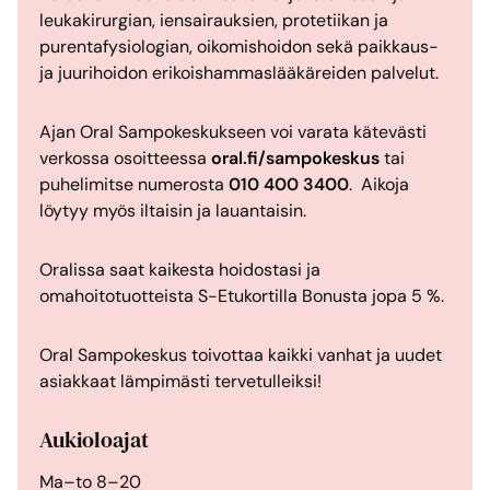
leukakirurgian, iensairauksien, protetiikan ja
purentafysiologian, oikomishoidon sekä paikkaus-
ja juurihoidon erikoishammaslääkäreiden palvelut.
Ajan Oral Sampokeskukseen voi varata kätevästi
verkossa osoitteessa
oral.fi/sampokeskus
tai
puhelimitse numerosta
010 400 3400
. Aikoja
löytyy myös iltaisin ja lauantaisin.
Oralissa saat kaikesta hoidostasi ja
omahoitotuotteista S-Etukortilla Bonusta jopa 5 %.
Oral Sampokeskus toivottaa kaikki vanhat ja uudet
asiakkaat lämpimästi tervetulleiksi!
Aukioloajat
Ma–to 8–20