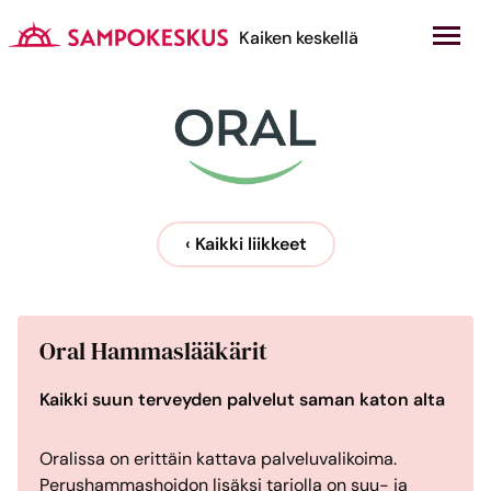
Hyppää
sisältöön
Kauppakeskus Sampokeskus
Kaiken keskellä
‹ Kaikki liikkeet
Oral Hammaslääkärit
Kaikki suun terveyden palvelut saman katon alta
Oralissa on erittäin kattava palveluvalikoima.
Perushammashoidon lisäksi tarjolla on suu- ja