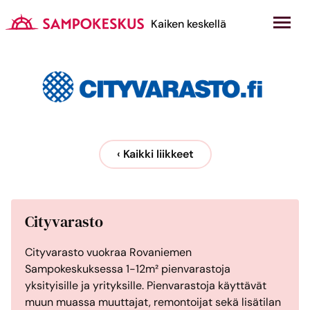
Hyppää
sisältöön
Kauppakeskus Sampokeskus
Kaiken keskellä
‹ Kaikki liikkeet
Cityvarasto
Cityvarasto vuokraa Rovaniemen
Sampokeskuksessa 1-12m² pienvarastoja
yksityisille ja yrityksille. Pienvarastoja käyttävät
muun muassa muuttajat, remontoijat sekä lisätilan