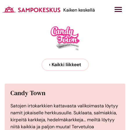
Hyppää
sisältöön
Kauppakeskus Sampokeskus
Kaiken keskellä
‹ Kaikki liikkeet
Candy Town
Satojen irtokarkkien kattavasta valikoimasta löytyy
namit jokaiselle herkkusuulle. Suklaata, salmiakkia,
kirpeitä karkkeja, hedelmäkarkkeja… meiltä löytyy
niitä kaikkia ja paljon muuta! Tervetuloa