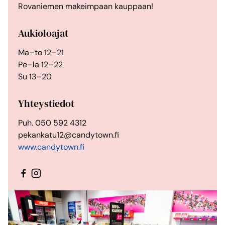
Rovaniemen makeimpaan kauppaan!
Aukioloajat
Ma–to 12–21
Pe–la 12–22
Su 13–20
Yhteystiedot
Puh. 050 592 4312
pekankatu12@candytown.fi
www.candytown.fi