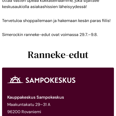
ottaa vasten upeaa kukkaseinäämme, joka sijaitsee
keskusaukiolla asiakashissien läheisyydessä!
Tervetuloa shoppailemaan ja hakemaan kesän paras fiilis!
Simerockin ranneke-edut ovat voimassa 29.7.–9.8.
Ranneke-edut
Kauppakeskus Sampokeskus
Maakuntakatu 29–31 A
96200 Rovaniemi