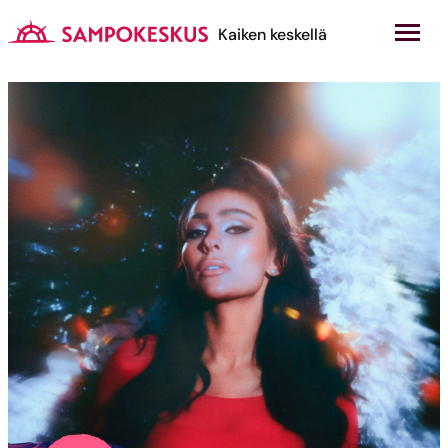
Hyppää
sisältöön
Kauppakeskus Sampokeskus
Kaiken keskellä