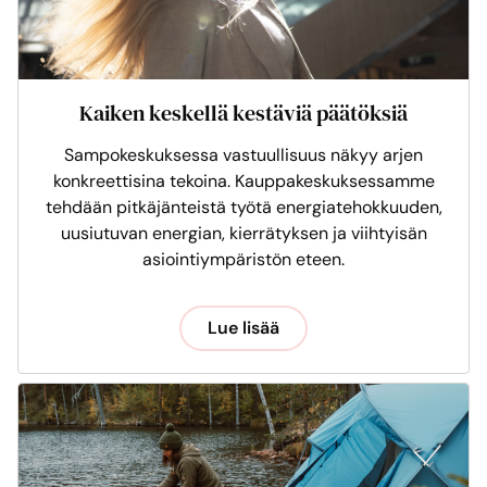
Kaiken keskellä kestäviä päätöksiä
Sampokeskuksessa vastuullisuus näkyy arjen
konkreettisina tekoina. Kauppakeskuksessamme
tehdään pitkäjänteistä työtä energiatehokkuuden,
uusiutuvan energian, kierrätyksen ja viihtyisän
asiointiympäristön eteen.
Lue lisää