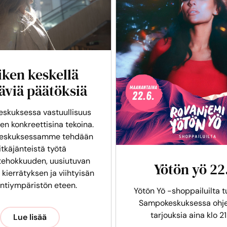
iken keskellä
äviä päätöksiä
skuksessa vastuullisuus
en konkreettisina tekoina.
eskuksessamme tehdään
itkäjänteistä työtä
tehokkuuden, uusiutuvan
Yötön yö 22
 kierrätyksen ja viihtyisän
intiympäristön eteen.
Yötön Yö -shoppailuilta t
Sampokeskuksessa ohje
tarjouksia aina klo 21
Lue lisää