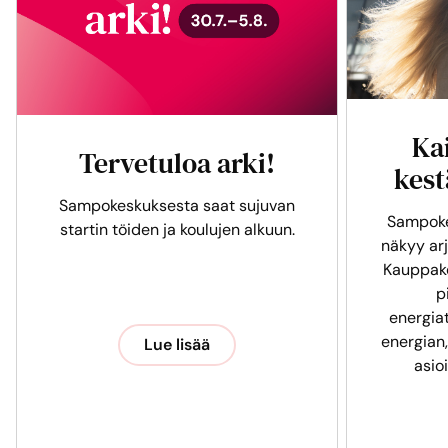
Ka
Tervetuloa arki!
kest
Sampokeskuksesta saat sujuvan
Sampoke
startin töiden ja koulujen alkuun.
näkyy arj
Kauppak
p
energia
energian,
Lue lisää
asio