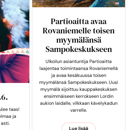
Partioaitta avaa
Rovaniemelle toisen
myymälänsä
Sampokeskukseen
Ulkoilun asiantuntija Partioaitta
laajentaa toimintaansa Rovaniemellä
ja avaa kesäkuussa toisen
myymälänsä Sampokeskukseen. Uusi
myymälä sijoittuu kauppakeskuksen
.6.
ensimmäiseen kerrokseen Lordin
aukion laidalle, vilkkaan kävelykadun
ulee taas!
varrelle.
lmaa ja
 asti.
Lue lisää