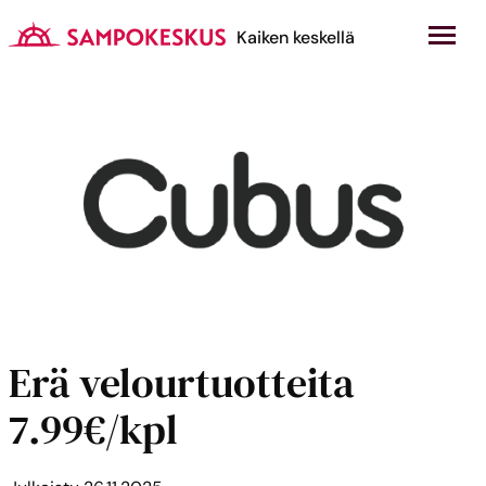
Hyppää
sisältöön
Kauppakeskus Sampokeskus
Kaiken keskellä
Erä velourtuotteita
7.99€/kpl