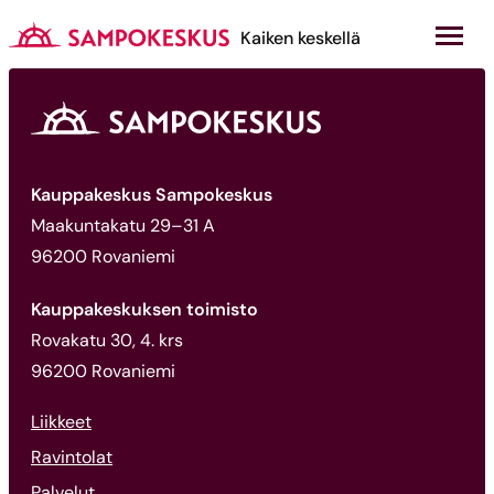
Hyppää
sisältöön
Kauppakeskus Sampokeskus
Kaiken keskellä
Kauppakeskus Sampokeskus
Maakuntakatu 29–31 A
96200 Rovaniemi
Kauppakeskuksen toimisto
Rovakatu 30, 4. krs
96200 Rovaniemi
Liikkeet
Ravintolat
Palvelut