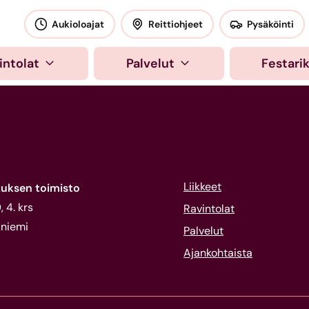
okeskus
Aukioloajat
Reittiohjeet
Pysäköinti
intolat
Palvelut
Festari
Liikkeet
uksen toimisto
 4. krs
Ravintolat
niemi
Palvelut
Ajankohtaista