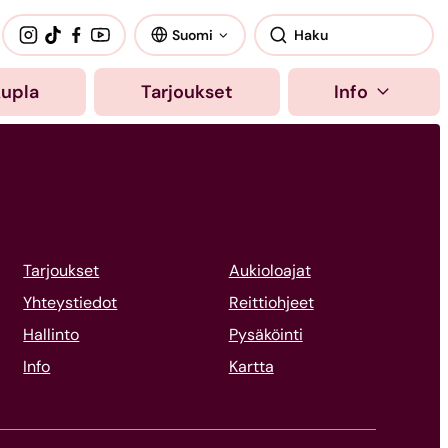
Suomi
kupla
Tarjoukset
Info
Tarjoukset
Aukioloajat
Yhteystiedot
Reittiohjeet
Hallinto
Pysäköinti
Info
Kartta