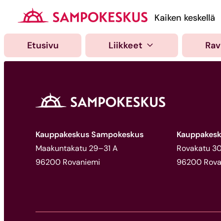
Hyppää
sisältöön
Kauppakeskus Samp
Kaiken keskellä
Etusivu
Liikkeet
Rav
Kauppakeskus Sampokeskus
Kauppakesk
Maakuntakatu 29–31 A
Rovakatu 30,
96200 Rovaniemi
96200 Rova