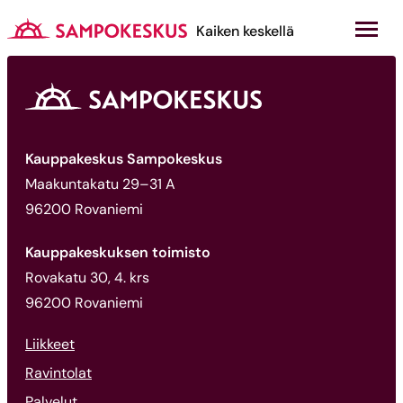
Hyppää
sisältöön
Kauppakeskus Sampokeskus
Kaiken keskellä
Kauppakeskus Sampokeskus
Maakuntakatu 29–31 A
96200 Rovaniemi
Kauppakeskuksen toimisto
Rovakatu 30, 4. krs
96200 Rovaniemi
Liikkeet
Ravintolat
Palvelut