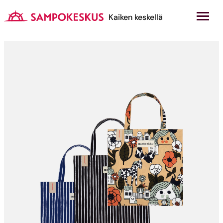
Hyppää
sisältöön
Kauppakeskus Sampokeskus
Kaiken keskellä