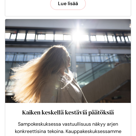
Lue lisää
Kaiken keskellä kestäviä päätöksiä
Sampokeskuksessa vastuullisuus näkyy arjen
konkreettisina tekoina. Kauppakeskuksessamme