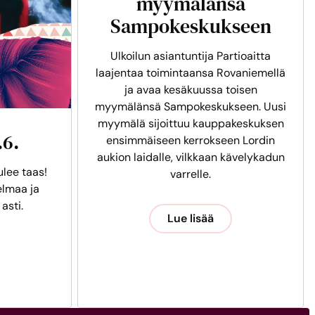
myymälänsä
Sampokeskukseen
Ulkoilun asiantuntija Partioaitta
laajentaa toimintaansa Rovaniemellä
ja avaa kesäkuussa toisen
myymälänsä Sampokeskukseen. Uusi
myymälä sijoittuu kauppakeskuksen
.6.
ensimmäiseen kerrokseen Lordin
aukion laidalle, vilkkaan kävelykadun
ulee taas!
varrelle.
lmaa ja
 asti.
Lue lisää