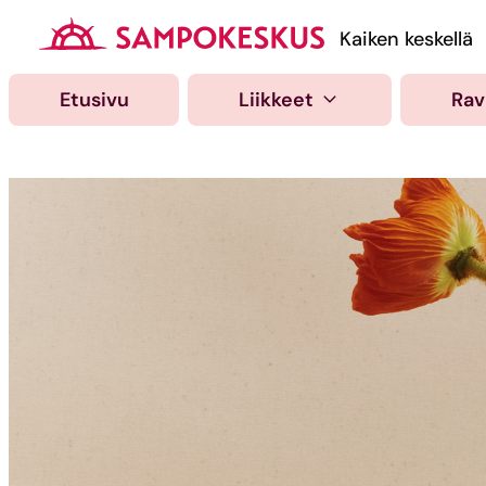
Hyppää
sisältöön
Kauppakeskus Samp
Kaiken keskellä
Etusivu
Liikkeet
Rav