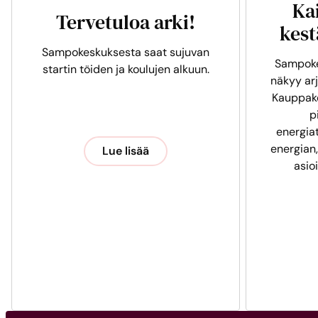
Ka
Tervetuloa arki!
kest
Sampokeskuksesta saat sujuvan
Sampoke
startin töiden ja koulujen alkuun.
näkyy arj
Kauppak
p
energia
energian,
Lue lisää
asio