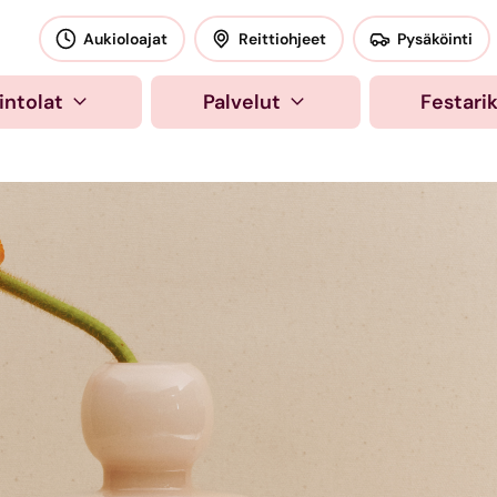
okeskus
Aukioloajat
Reittiohjeet
Pysäköinti
intolat
Palvelut
Festari