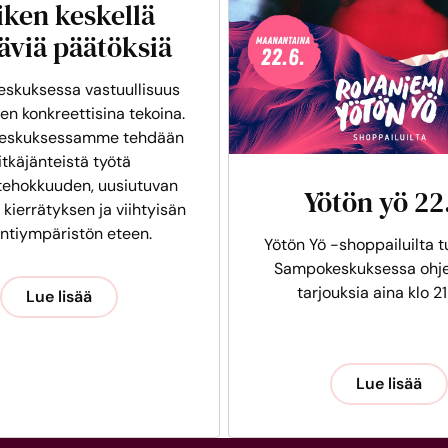
iken keskellä
äviä päätöksiä
skuksessa vastuullisuus
en konkreettisina tekoina.
eskuksessamme tehdään
itkäjänteistä työtä
tehokkuuden, uusiutuvan
Yötön yö 22
 kierrätyksen ja viihtyisän
intiympäristön eteen.
Yötön Yö -shoppailuilta t
Sampokeskuksessa ohje
tarjouksia aina klo 21
Lue lisää
Lue lisää