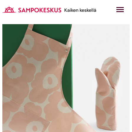
Hyppää
sisältöön
Kauppakeskus Sampokeskus
Kaiken keskellä