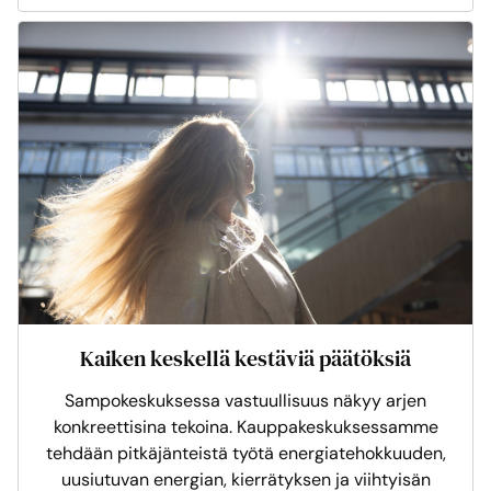
Kaiken keskellä kestäviä päätöksiä
Sampokeskuksessa vastuullisuus näkyy arjen
konkreettisina tekoina. Kauppakeskuksessamme
tehdään pitkäjänteistä työtä energiatehokkuuden,
uusiutuvan energian, kierrätyksen ja viihtyisän