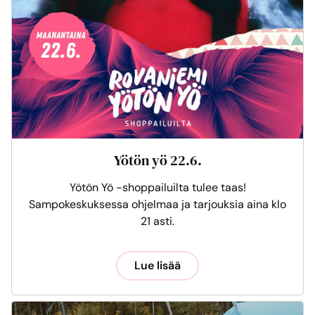
Yötön yö 22.6.
Yötön Yö -shoppailuilta tulee taas!
Sampokeskuksessa ohjelmaa ja tarjouksia aina klo
21 asti.
Lue lisää