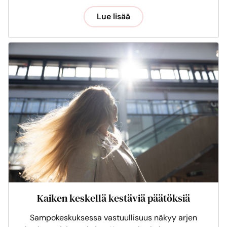
Lue lisää
Kaiken keskellä kestäviä päätöksiä
Sampokeskuksessa vastuullisuus näkyy arjen