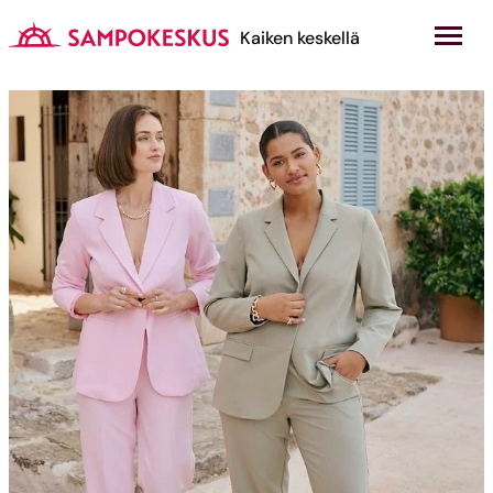
Hyppää
sisältöön
Kauppakeskus Sampokeskus
Kaiken keskellä