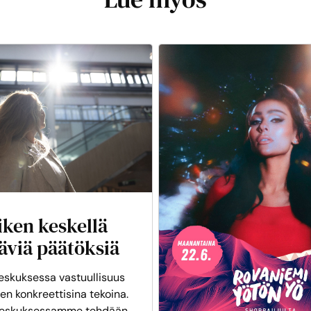
iken keskellä
äviä päätöksiä
skuksessa vastuullisuus
en konkreettisina tekoina.
eskuksessamme tehdään