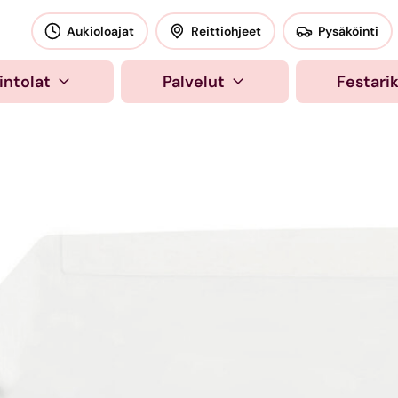
okeskus
Aukioloajat
Reittiohjeet
Pysäköinti
intolat
Palvelut
Festari