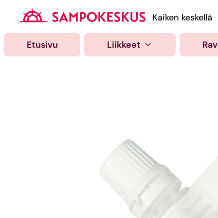
Hyppää
sisältöön
Kauppakeskus Samp
Kaiken keskellä
Etusivu
Liikkeet
Rav