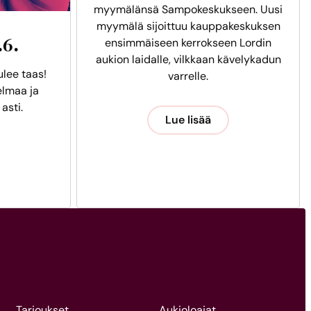
myymälänsä Sampokeskukseen. Uusi
myymälä sijoittuu kauppakeskuksen
.6.
ensimmäiseen kerrokseen Lordin
aukion laidalle, vilkkaan kävelykadun
ulee taas!
varrelle.
lmaa ja
 asti.
Lue lisää
Tarjoukset
Aukioloajat