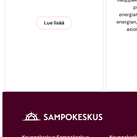
p
energia
energian,
Lue lisää
asio