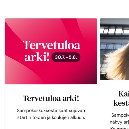
Ka
Tervetuloa arki!
kest
Sampokeskuksesta saat sujuvan
Sampoke
startin töiden ja koulujen alkuun.
näkyy arj
Kauppak