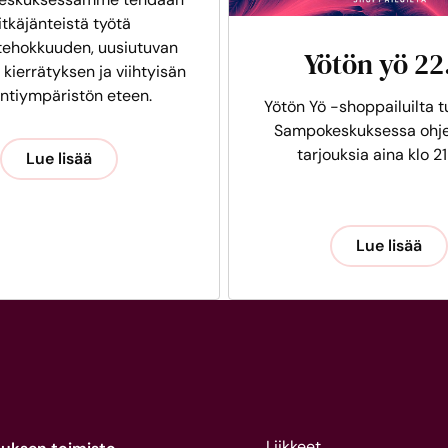
itkäjänteistä työtä
tehokkuuden, uusiutuvan
Yötön yö 22
 kierrätyksen ja viihtyisän
intiympäristön eteen.
Yötön Yö -shoppailuilta t
Sampokeskuksessa ohje
tarjouksia aina klo 21
Lue lisää
Lue lisää
Liikkeet