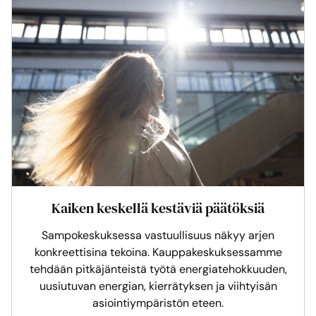
Kaiken keskellä kestäviä päätöksiä
Sampokeskuksessa vastuullisuus näkyy arjen
konkreettisina tekoina. Kauppakeskuksessamme
tehdään pitkäjänteistä työtä energiatehokkuuden,
uusiutuvan energian, kierrätyksen ja viihtyisän
asiointiympäristön eteen.