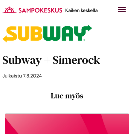
Hyppää
sisältöön
Kauppakeskus Sampokeskus
Kaiken keskellä
Subway + Simerock
Julkaistu
7.8.2024
Lue myös