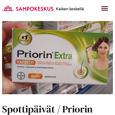
Hyppää
sisältöön
Kauppakeskus Sampokeskus
Kaiken keskellä
Spottipäivät / Priorin