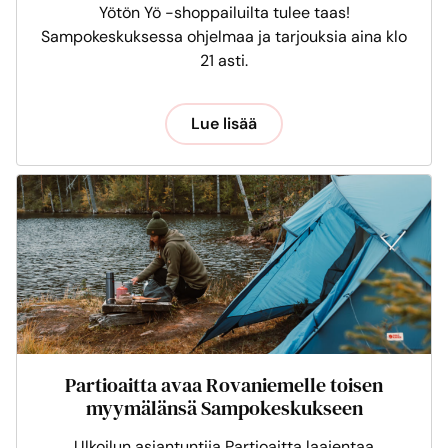
Yötön Yö -shoppailuilta tulee taas!
Sampokeskuksessa ohjelmaa ja tarjouksia aina klo
21 asti.
Lue lisää
Partioaitta avaa Rovaniemelle toisen
myymälänsä Sampokeskukseen
Ulkoilun asiantuntija Partioaitta laajentaa