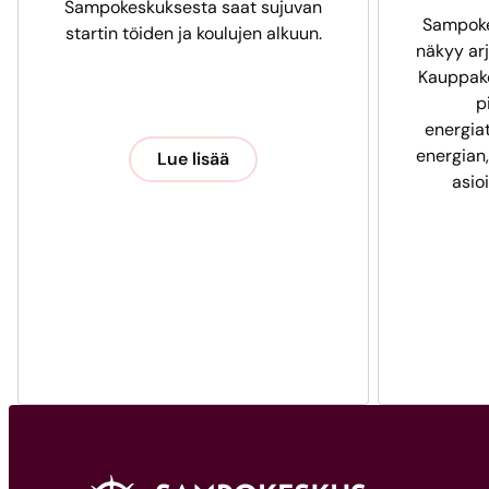
Sampokeskuksesta saat sujuvan
Sampoke
startin töiden ja koulujen alkuun.
näkyy arj
Kauppak
p
energia
energian,
Lue lisää
asio