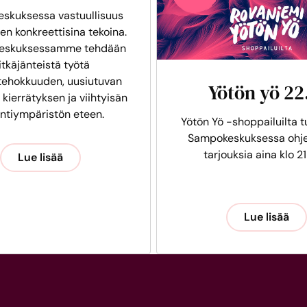
skuksessa vastuullisuus
en konkreettisina tekoina.
eskuksessamme tehdään
itkäjänteistä työtä
tehokkuuden, uusiutuvan
Yötön yö 22
 kierrätyksen ja viihtyisän
intiympäristön eteen.
Yötön Yö -shoppailuilta t
Sampokeskuksessa ohje
tarjouksia aina klo 21
Lue lisää
Lue lisää