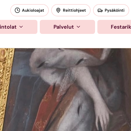
okeskus
Aukioloajat
Reittiohjeet
Pysäköinti
intolat
Palvelut
Festari