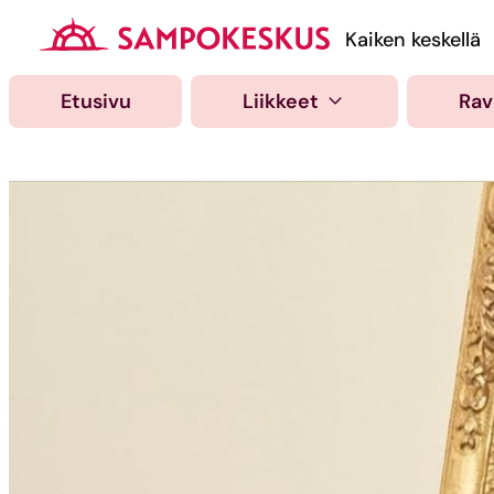
Hyppää
sisältöön
Kauppakeskus Samp
Kaiken keskellä
Etusivu
Liikkeet
Rav