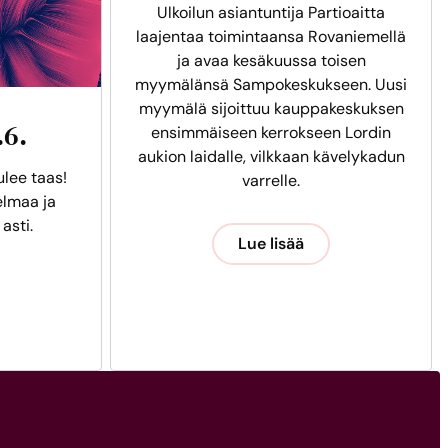
Ulkoilun asiantuntija Partioaitta
laajentaa toimintaansa Rovaniemellä
ja avaa kesäkuussa toisen
myymälänsä Sampokeskukseen. Uusi
myymälä sijoittuu kauppakeskuksen
.6.
ensimmäiseen kerrokseen Lordin
aukion laidalle, vilkkaan kävelykadun
ulee taas!
varrelle.
lmaa ja
 asti.
Lue lisää