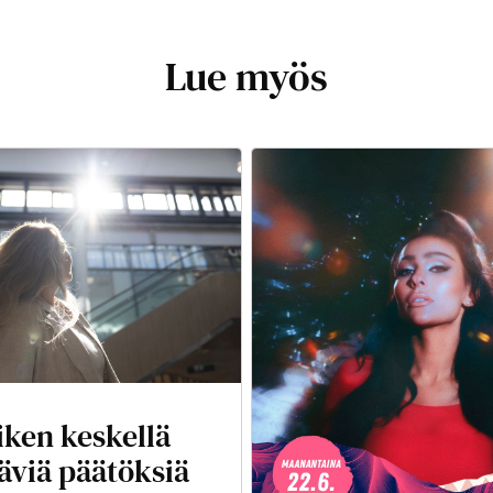
Lue myös
iken keskellä
äviä päätöksiä