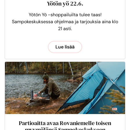
Yötön yö 22.6.
Yötön Yö -shoppailuilta tulee taas!
Sampokeskuksessa ohjelmaa ja tarjouksia aina klo
21 asti.
Lue lisää
Partioaitta avaa Rovaniemelle toisen
myymälänsä Sampokeskukseen