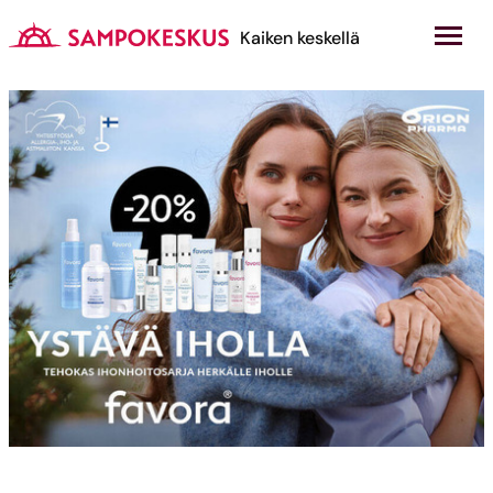
Hyppää
sisältöön
Kauppakeskus Sampokeskus
Kaiken keskellä