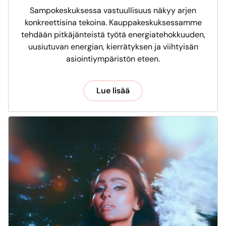
Sampokeskuksessa vastuullisuus näkyy arjen
konkreettisina tekoina. Kauppakeskuksessamme
tehdään pitkäjänteistä työtä energiatehokkuuden,
uusiutuvan energian, kierrätyksen ja viihtyisän
asiointiympäristön eteen.
Lue lisää