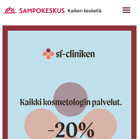
Hyppää
sisältöön
Kauppakeskus Sampokeskus
Kaiken keskellä