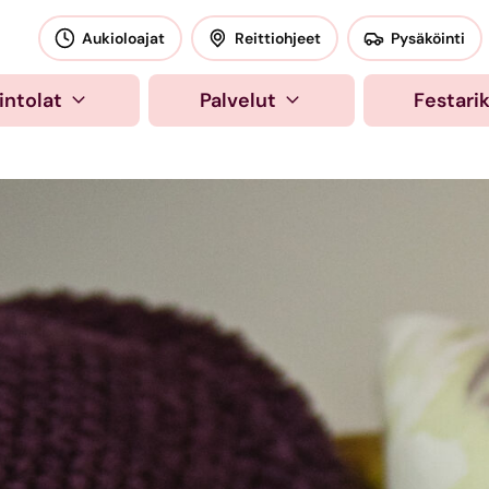
okeskus
Aukioloajat
Reittiohjeet
Pysäköinti
intolat
Palvelut
Festari