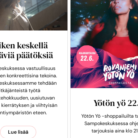
iken keskellä
äviä päätöksiä
skuksessa vastuullisuus
en konkreettisina tekoina.
eskuksessamme tehdään
itkäjänteistä työtä
tehokkuuden, uusiutuvan
Yötön yö 22
 kierrätyksen ja viihtyisän
intiympäristön eteen.
Yötön Yö -shoppailuilta t
Sampokeskuksessa ohje
tarjouksia aina klo 21
Lue lisää