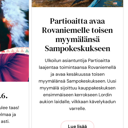
Partioaitta avaa
Rovaniemelle toisen
myymälänsä
Sampokeskukseen
Ulkoilun asiantuntija Partioaitta
laajentaa toimintaansa Rovaniemellä
ja avaa kesäkuussa toisen
myymälänsä Sampokeskukseen. Uusi
myymälä sijoittuu kauppakeskuksen
.6.
ensimmäiseen kerrokseen Lordin
aukion laidalle, vilkkaan kävelykadun
ulee taas!
varrelle.
lmaa ja
 asti.
Lue lisää