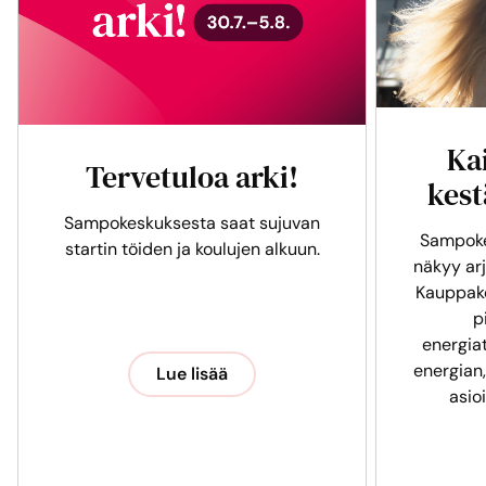
Ka
Tervetuloa arki!
kest
Sampokeskuksesta saat sujuvan
Sampoke
startin töiden ja koulujen alkuun.
näkyy arj
Kauppak
p
energia
energian,
Lue lisää
asio