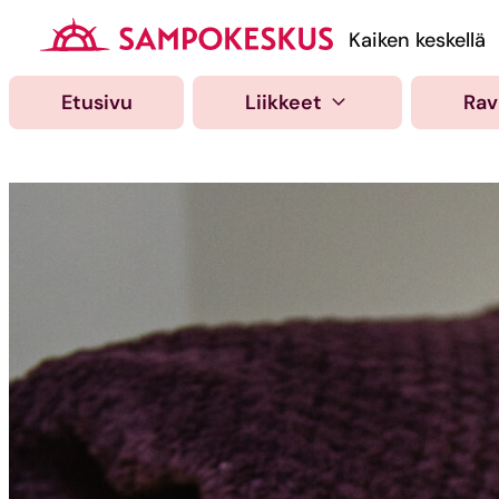
Hyppää
sisältöön
Kauppakeskus Samp
Kaiken keskellä
Etusivu
Liikkeet
Rav