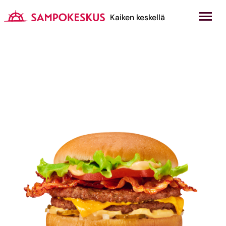
Hyppää
sisältöön
Kauppakeskus Sampokeskus
Kaiken keskellä