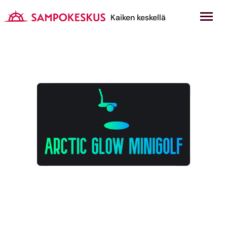
Hyppää
sisältöön
Kauppakeskus Sampokeskus
Kaiken keskellä