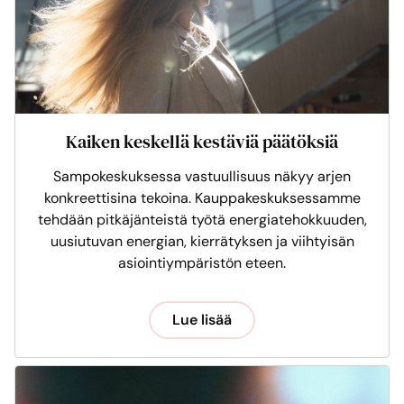
Kaiken keskellä kestäviä päätöksiä
Sampokeskuksessa vastuullisuus näkyy arjen
konkreettisina tekoina. Kauppakeskuksessamme
tehdään pitkäjänteistä työtä energiatehokkuuden,
uusiutuvan energian, kierrätyksen ja viihtyisän
asiointiympäristön eteen.
Lue lisää