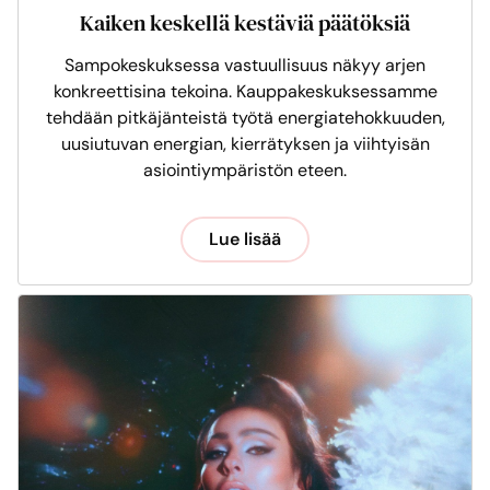
Kaiken keskellä kestäviä päätöksiä
Sampokeskuksessa vastuullisuus näkyy arjen
konkreettisina tekoina. Kauppakeskuksessamme
tehdään pitkäjänteistä työtä energiatehokkuuden,
uusiutuvan energian, kierrätyksen ja viihtyisän
asiointiympäristön eteen.
Lue lisää