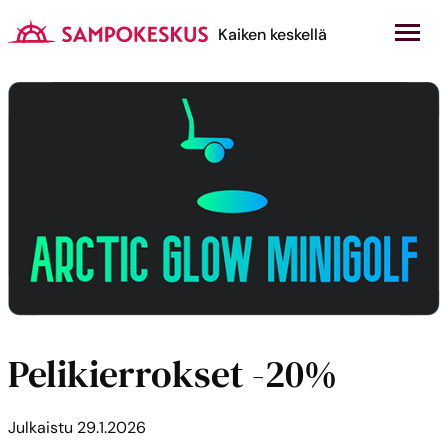
Hyppää
sisältöön
Kauppakeskus Sampokeskus
Kaiken keskellä
Pelikierrokset -20%
Julkaistu
29.1.2026