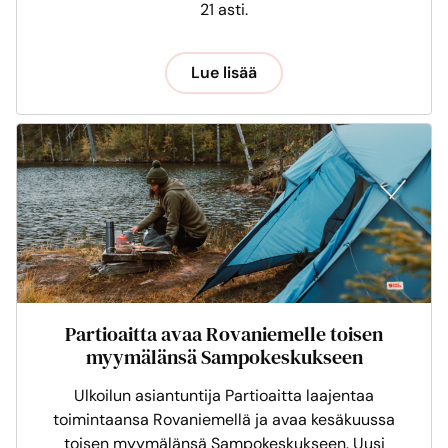
21 asti.
Lue lisää
Partioaitta avaa Rovaniemelle toisen
myymälänsä Sampokeskukseen
Ulkoilun asiantuntija Partioaitta laajentaa
toimintaansa Rovaniemellä ja avaa kesäkuussa
toisen myymälänsä Sampokeskukseen. Uusi