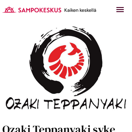
Hyppää
sisältöön
Kauppakeskus Sampokeskus
Kaiken keskellä
Ozaki Teppanyaki syke