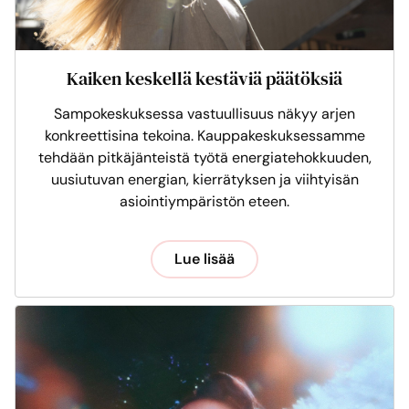
Kaiken keskellä kestäviä päätöksiä
Sampokeskuksessa vastuullisuus näkyy arjen
konkreettisina tekoina. Kauppakeskuksessamme
tehdään pitkäjänteistä työtä energiatehokkuuden,
uusiutuvan energian, kierrätyksen ja viihtyisän
asiointiympäristön eteen.
Lue lisää