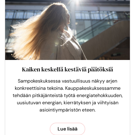
Kaiken keskellä kestäviä päätöksiä
Sampokeskuksessa vastuullisuus näkyy arjen
konkreettisina tekoina. Kauppakeskuksessamme
tehdään pitkäjänteistä työtä energiatehokkuuden,
uusiutuvan energian, kierrätyksen ja viihtyisän
asiointiympäristön eteen.
Lue lisää