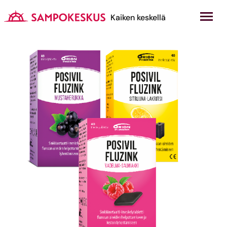
Hyppää
sisältöön
Kauppakeskus Sampokeskus
Kaiken keskellä