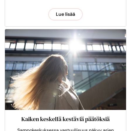
Lue lisää
Kaiken keskellä kestäviä päätöksiä
Sampokeskuksessa vastuullisuus näkyy arjen