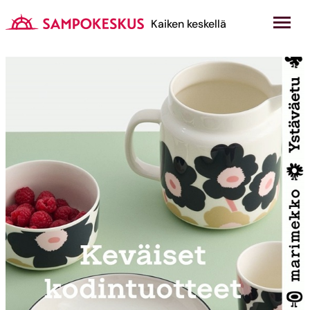
Hyppää
sisältöön
Kauppakeskus Sampokeskus
Kaiken keskellä