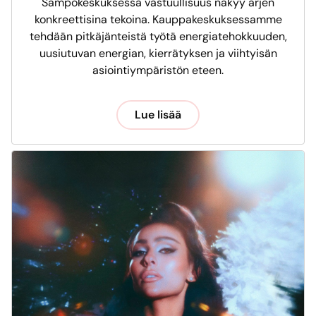
Sampokeskuksessa vastuullisuus näkyy arjen
konkreettisina tekoina. Kauppakeskuksessamme
tehdään pitkäjänteistä työtä energiatehokkuuden,
uusiutuvan energian, kierrätyksen ja viihtyisän
asiointiympäristön eteen.
Lue lisää