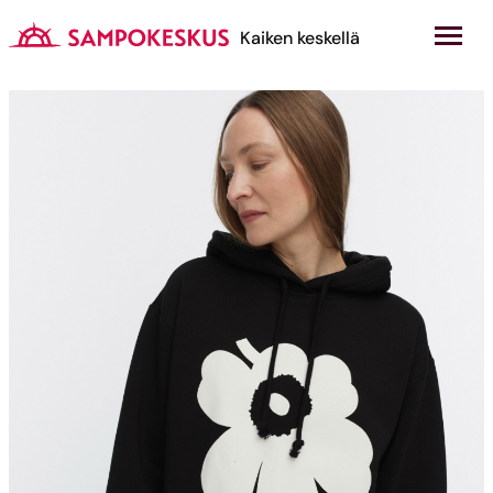
Hyppää
sisältöön
Kauppakeskus Sampokeskus
Kaiken keskellä