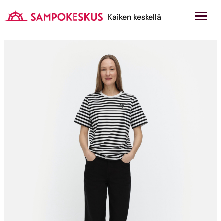
Hyppää
sisältöön
Kauppakeskus Sampokeskus
Kaiken keskellä