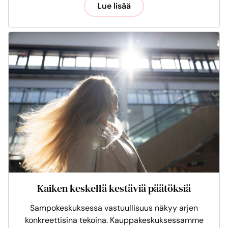
Lue lisää
Kaiken keskellä kestäviä päätöksiä
Sampokeskuksessa vastuullisuus näkyy arjen
konkreettisina tekoina. Kauppakeskuksessamme