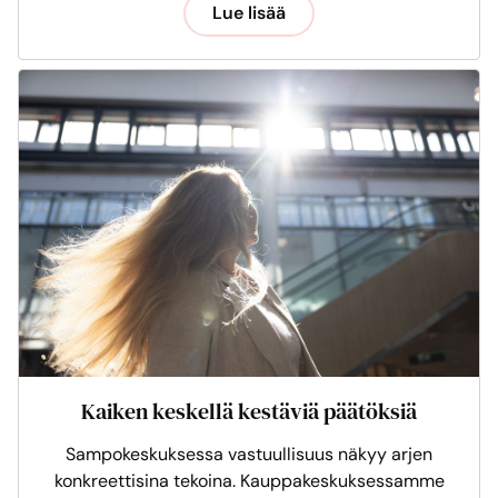
Lue lisää
Kaiken keskellä kestäviä päätöksiä
Sampokeskuksessa vastuullisuus näkyy arjen
konkreettisina tekoina. Kauppakeskuksessamme