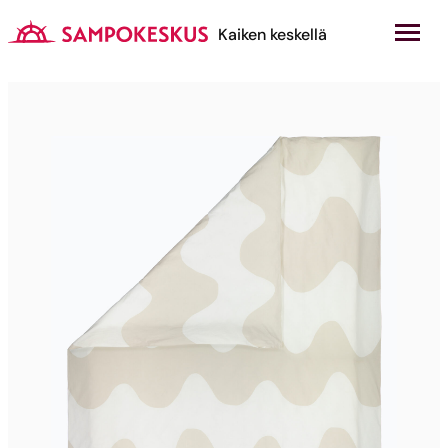
Hyppää
sisältöön
Kauppakeskus Sampokeskus
Kaiken keskellä