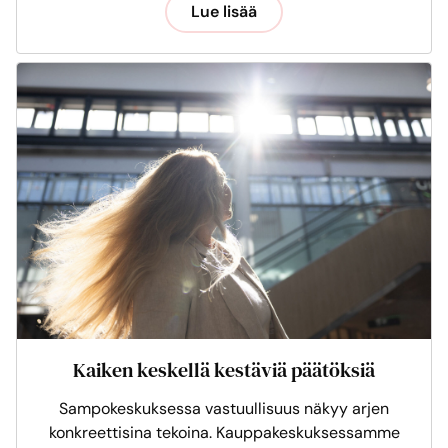
Lue lisää
Kaiken keskellä kestäviä päätöksiä
Sampokeskuksessa vastuullisuus näkyy arjen
konkreettisina tekoina. Kauppakeskuksessamme