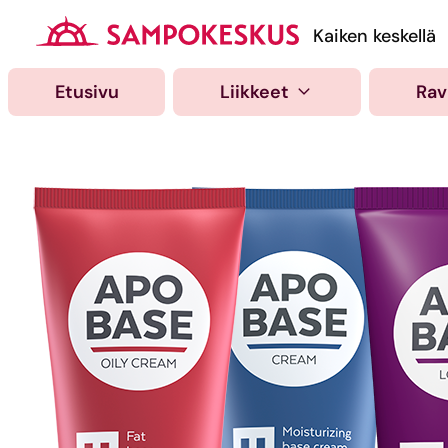
Hyppää
sisältöön
Kauppakeskus Samp
Kaiken keskellä
Etusivu
Liikkeet
Rav