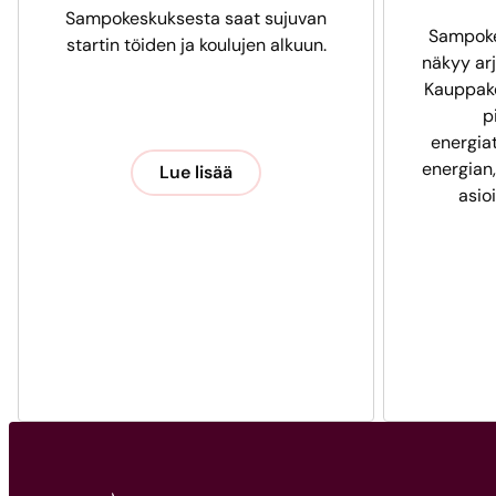
Sampokeskuksesta saat sujuvan
Sampoke
startin töiden ja koulujen alkuun.
näkyy arj
Kauppak
p
energia
energian,
Lue lisää
asio