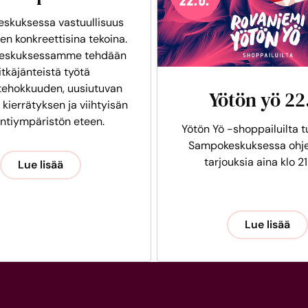
skuksessa vastuullisuus
en konkreettisina tekoina.
eskuksessamme tehdään
itkäjänteistä työtä
tehokkuuden, uusiutuvan
Yötön yö 22
 kierrätyksen ja viihtyisän
intiympäristön eteen.
Yötön Yö -shoppailuilta t
Sampokeskuksessa ohje
tarjouksia aina klo 21
Lue lisää
Lue lisää