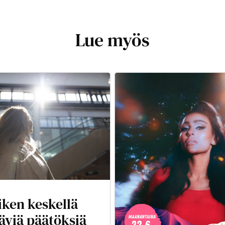
Lue myös
iken keskellä
äviä päätöksiä