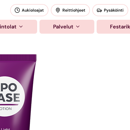
okeskus
Aukioloajat
Reittiohjeet
Pysäköinti
intolat
Palvelut
Festari