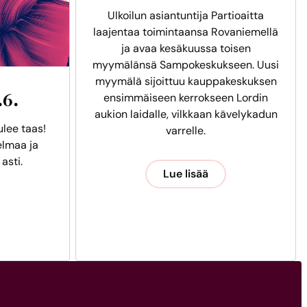
Ulkoilun asiantuntija Partioaitta
laajentaa toimintaansa Rovaniemellä
ja avaa kesäkuussa toisen
myymälänsä Sampokeskukseen. Uusi
myymälä sijoittuu kauppakeskuksen
.6.
ensimmäiseen kerrokseen Lordin
aukion laidalle, vilkkaan kävelykadun
ulee taas!
varrelle.
lmaa ja
 asti.
Lue lisää