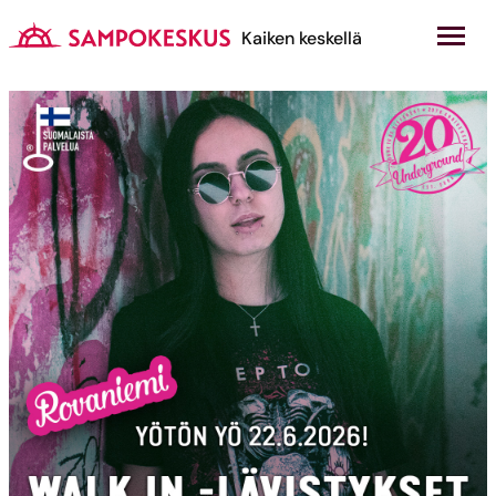
Hyppää
sisältöön
Kauppakeskus Sampokeskus
Kaiken keskellä