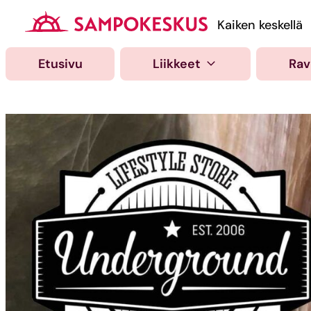
Hyppää
sisältöön
Kauppakeskus Samp
Kaiken keskellä
Etusivu
Liikkeet
Rav