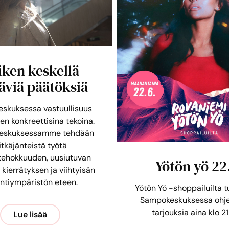
iken keskellä
äviä päätöksiä
skuksessa vastuullisuus
en konkreettisina tekoina.
eskuksessamme tehdään
itkäjänteistä työtä
tehokkuuden, uusiutuvan
Yötön yö 22
 kierrätyksen ja viihtyisän
intiympäristön eteen.
Yötön Yö -shoppailuilta t
Sampokeskuksessa ohje
tarjouksia aina klo 21
Lue lisää