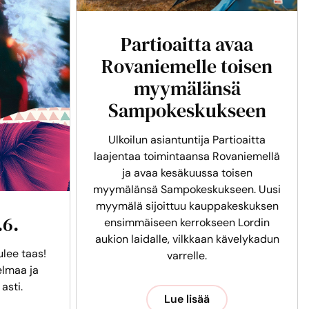
Partioaitta avaa
Rovaniemelle toisen
myymälänsä
Sampokeskukseen
Ulkoilun asiantuntija Partioaitta
laajentaa toimintaansa Rovaniemellä
ja avaa kesäkuussa toisen
myymälänsä Sampokeskukseen. Uusi
myymälä sijoittuu kauppakeskuksen
.6.
ensimmäiseen kerrokseen Lordin
aukion laidalle, vilkkaan kävelykadun
ulee taas!
varrelle.
lmaa ja
 asti.
Lue lisää