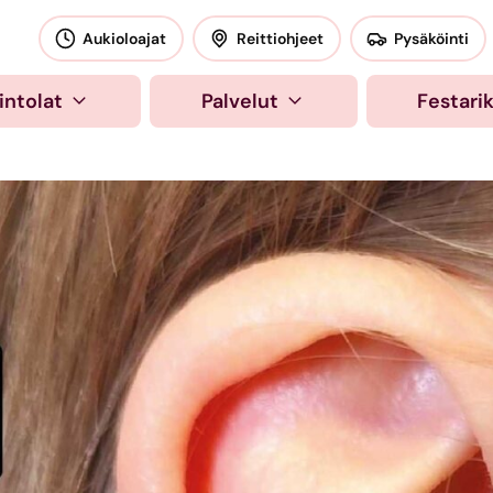
okeskus
Aukioloajat
Reittiohjeet
Pysäköinti
intolat
Palvelut
Festari