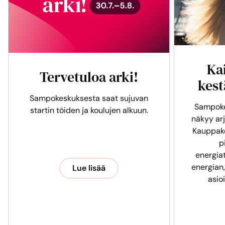
Ka
Tervetuloa arki!
kest
Sampokeskuksesta saat sujuvan
Sampoke
startin töiden ja koulujen alkuun.
näkyy arj
Kauppak
p
energia
energian,
Lue lisää
asio