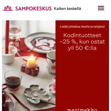
Hyppää
sisältöön
Kauppakeskus Sampokeskus
Kaiken keskellä