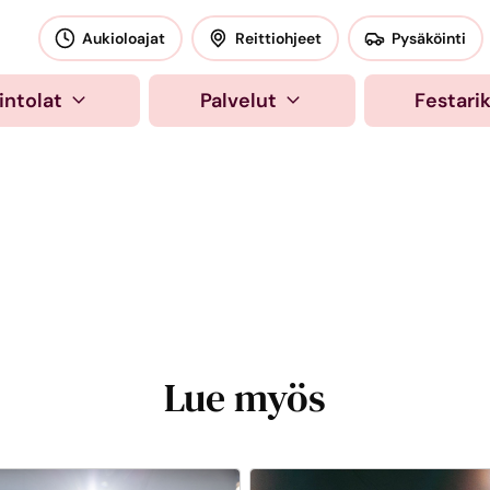
okeskus
Aukioloajat
Reittiohjeet
Pysäköinti
intolat
Palvelut
Festari
Lue myös