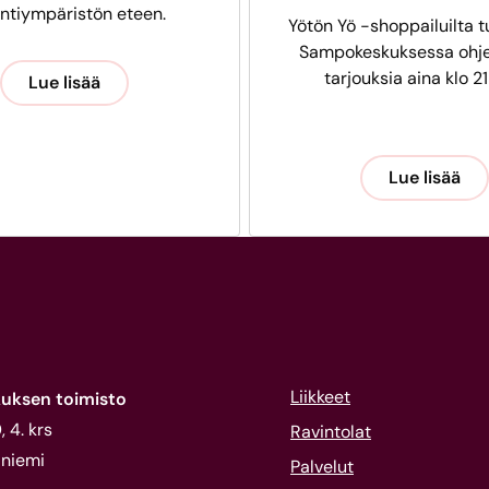
intiympäristön eteen.
Yötön Yö -shoppailuilta t
Sampokeskuksessa ohje
tarjouksia aina klo 21
Lue lisää
Lue lisää
Liikkeet
uksen toimisto
 4. krs
Ravintolat
niemi
Palvelut