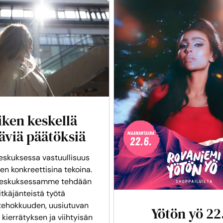
iken keskellä
äviä päätöksiä
skuksessa vastuullisuus
en konkreettisina tekoina.
eskuksessamme tehdään
itkäjänteistä työtä
tehokkuuden, uusiutuvan
Yötön yö 22
 kierrätyksen ja viihtyisän