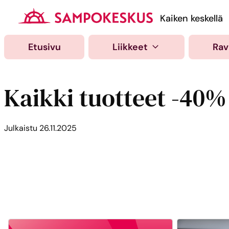
Hyppää
sisältöön
Kauppakeskus Samp
Kaiken keskellä
Etusivu
Liikkeet
Rav
Kaikki tuotteet -40%
Julkaistu
26.11.2025