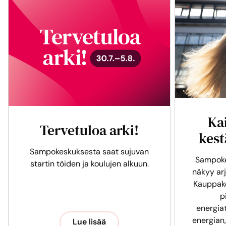
Ka
Tervetuloa arki!
kest
Sampokeskuksesta saat sujuvan
Sampoke
startin töiden ja koulujen alkuun.
näkyy arj
Kauppak
p
energia
energian,
Lue lisää