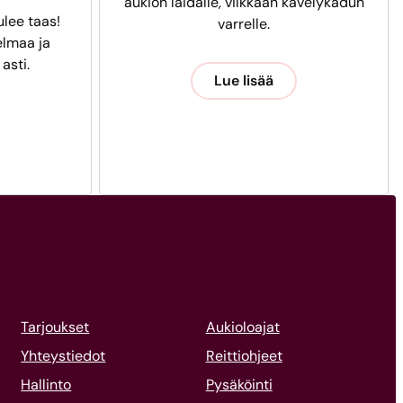
aukion laidalle, vilkkaan kävelykadun
ulee taas!
varrelle.
lmaa ja
 asti.
Lue lisää
Tarjoukset
Aukioloajat
Yhteystiedot
Reittiohjeet
Hallinto
Pysäköinti