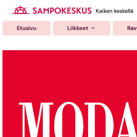
Hyppää
sisältöön
Kauppakeskus Samp
Kaiken keskellä
Etusivu
Liikkeet
Rav