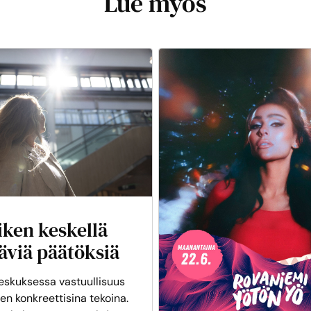
Lue myös
iken keskellä
äviä päätöksiä
skuksessa vastuullisuus
en konkreettisina tekoina.