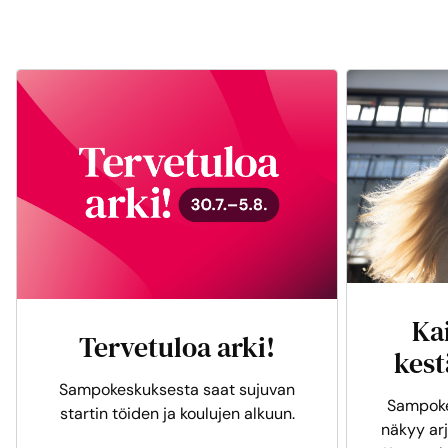
Ka
Tervetuloa arki!
kest
Sampokeskuksesta saat sujuvan
Sampoke
startin töiden ja koulujen alkuun.
näkyy arj