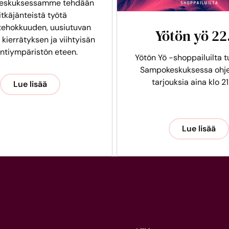
eskuksessamme tehdään
itkäjänteistä työtä
tehokkuuden, uusiutuvan
Yötön yö 22
 kierrätyksen ja viihtyisän
intiympäristön eteen.
Yötön Yö -shoppailuilta t
Sampokeskuksessa ohje
tarjouksia aina klo 21
Lue lisää
Lue lisää