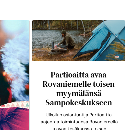
Partioaitta avaa
Rovaniemelle toisen
myymälänsä
Sampokeskukseen
Ulkoilun asiantuntija Partioaitta
laajentaa toimintaansa Rovaniemellä
ja avaa kesäkuussa toisen