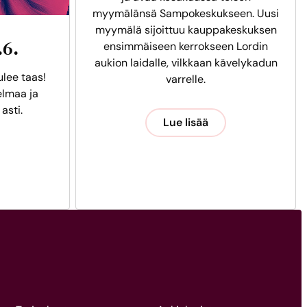
myymälänsä Sampokeskukseen. Uusi
myymälä sijoittuu kauppakeskuksen
.6.
ensimmäiseen kerrokseen Lordin
aukion laidalle, vilkkaan kävelykadun
ulee taas!
varrelle.
lmaa ja
 asti.
Lue lisää