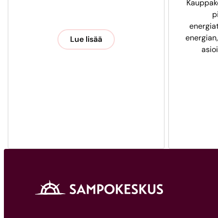
Kauppak
p
energia
energian,
Lue lisää
asio