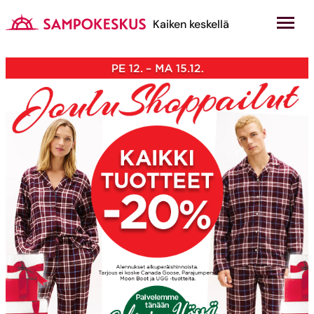
Hyppää
sisältöön
Kauppakeskus Sampokeskus
Kaiken keskellä