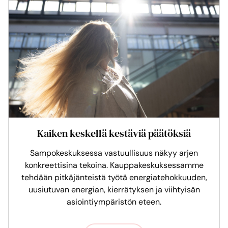
Kaiken keskellä kestäviä päätöksiä
Sampokeskuksessa vastuullisuus näkyy arjen
konkreettisina tekoina. Kauppakeskuksessamme
tehdään pitkäjänteistä työtä energiatehokkuuden,
uusiutuvan energian, kierrätyksen ja viihtyisän
asiointiympäristön eteen.