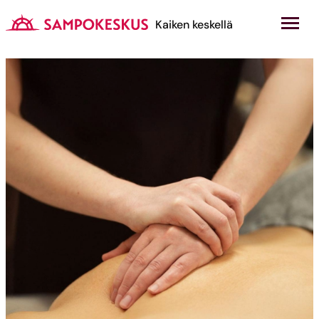
Hyppää
sisältöön
Kauppakeskus Sampokeskus
Kaiken keskellä