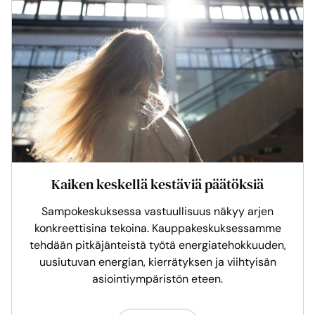
Kaiken keskellä kestäviä päätöksiä
Sampokeskuksessa vastuullisuus näkyy arjen
konkreettisina tekoina. Kauppakeskuksessamme
tehdään pitkäjänteistä työtä energiatehokkuuden,
uusiutuvan energian, kierrätyksen ja viihtyisän
asiointiympäristön eteen.