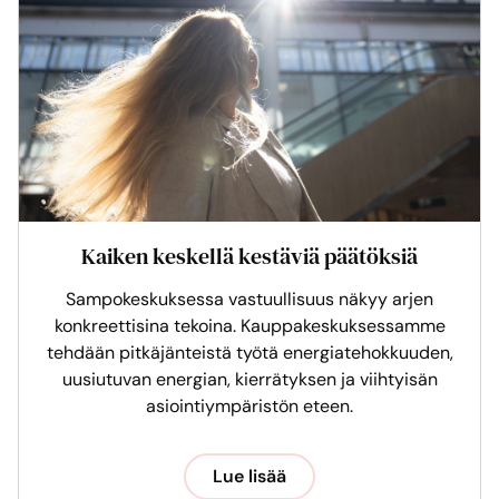
Kaiken keskellä kestäviä päätöksiä
Sampokeskuksessa vastuullisuus näkyy arjen
konkreettisina tekoina. Kauppakeskuksessamme
tehdään pitkäjänteistä työtä energiatehokkuuden,
uusiutuvan energian, kierrätyksen ja viihtyisän
asiointiympäristön eteen.
Lue lisää