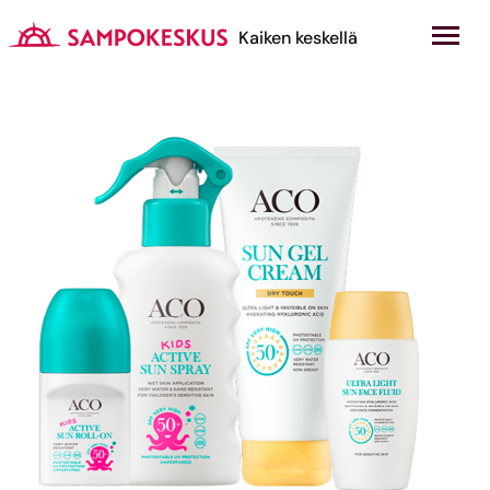
Hyppää
sisältöön
Kauppakeskus Sampokeskus
Kaiken keskellä