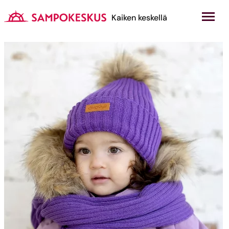
Hyppää
sisältöön
Kauppakeskus Sampokeskus
Kaiken keskellä