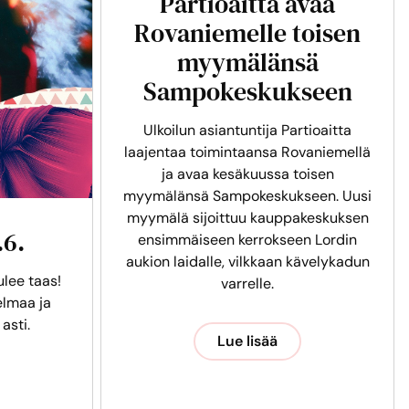
Partioaitta avaa
Rovaniemelle toisen
myymälänsä
Sampokeskukseen
Ulkoilun asiantuntija Partioaitta
laajentaa toimintaansa Rovaniemellä
ja avaa kesäkuussa toisen
myymälänsä Sampokeskukseen. Uusi
myymälä sijoittuu kauppakeskuksen
.6.
ensimmäiseen kerrokseen Lordin
aukion laidalle, vilkkaan kävelykadun
ulee taas!
varrelle.
lmaa ja
 asti.
Lue lisää