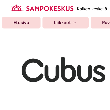
Hyppää
sisältöön
Kauppakeskus Samp
Kaiken keskellä
Etusivu
Liikkeet
Rav