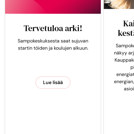
Ka
Tervetuloa arki!
kest
Sampokeskuksesta saat sujuvan
Sampoke
startin töiden ja koulujen alkuun.
näkyy arj
Kauppak
p
energia
energian,
Lue lisää
asio