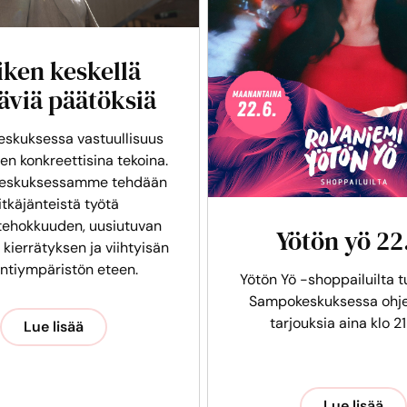
iken keskellä
äviä päätöksiä
skuksessa vastuullisuus
en konkreettisina tekoina.
eskuksessamme tehdään
itkäjänteistä työtä
tehokkuuden, uusiutuvan
Yötön yö 22
 kierrätyksen ja viihtyisän
intiympäristön eteen.
Yötön Yö -shoppailuilta t
Sampokeskuksessa ohje
tarjouksia aina klo 21
Lue lisää
Lue lisää