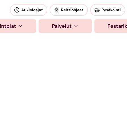
okeskus
Aukioloajat
Reittiohjeet
Pysäköinti
intolat
Palvelut
Festari