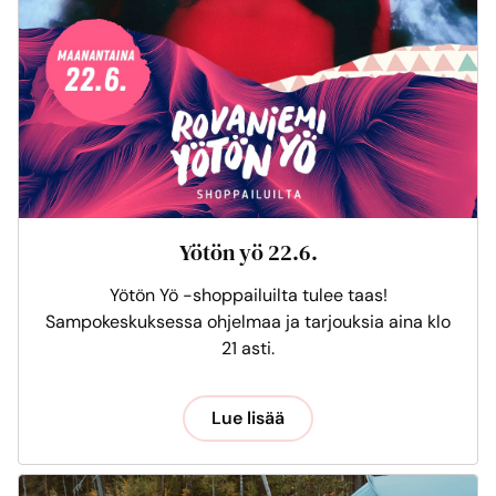
Yötön yö 22.6.
Yötön Yö -shoppailuilta tulee taas!
Sampokeskuksessa ohjelmaa ja tarjouksia aina klo
21 asti.
Lue lisää