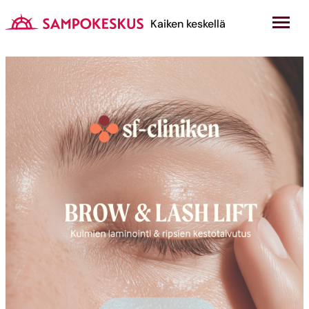
Hyppää
sisältöön
Kauppakeskus Sampokeskus
Kaiken keskellä