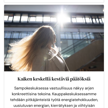
Kaiken keskellä kestäviä päätöksiä
Sampokeskuksessa vastuullisuus näkyy arjen
konkreettisina tekoina. Kauppakeskuksessamme
tehdään pitkäjänteistä työtä energiatehokkuuden,
uusiutuvan energian, kierrätyksen ja viihtyisän