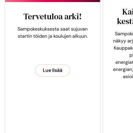
Ka
Tervetuloa arki!
kest
Sampokeskuksesta saat sujuvan
Sampoke
startin töiden ja koulujen alkuun.
näkyy arj
Kauppak
p
energia
energian,
Lue lisää
asio