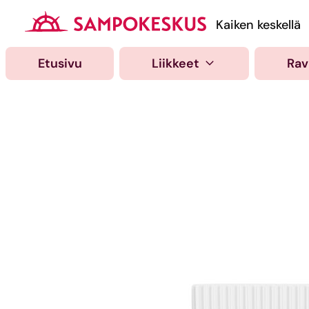
Hyppää
sisältöön
Kauppakeskus Samp
Kaiken keskellä
Etusivu
Liikkeet
Rav