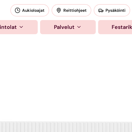
okeskus
Aukioloajat
Reittiohjeet
Pysäköinti
intolat
Palvelut
Festari