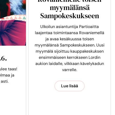
myymälänsä
Sampokeskukseen
Ulkoilun asiantuntija Partioaitta
laajentaa toimintaansa Rovaniemellä
ja avaa kesäkuussa toisen
myymälänsä Sampokeskukseen. Uusi
myymälä sijoittuu kauppakeskuksen
.6.
ensimmäiseen kerrokseen Lordin
aukion laidalle, vilkkaan kävelykadun
ulee taas!
varrelle.
lmaa ja
 asti.
Lue lisää