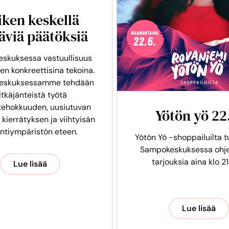
iken keskellä
äviä päätöksiä
skuksessa vastuullisuus
en konkreettisina tekoina.
eskuksessamme tehdään
itkäjänteistä työtä
tehokkuuden, uusiutuvan
Yötön yö 22
 kierrätyksen ja viihtyisän
intiympäristön eteen.
Yötön Yö -shoppailuilta t
Sampokeskuksessa ohje
tarjouksia aina klo 21
Lue lisää
Lue lisää