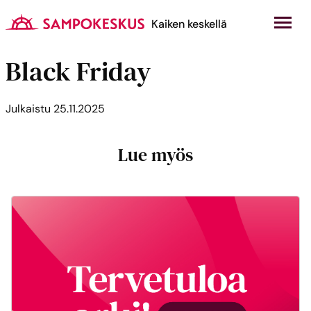
Hyppää
sisältöön
Kauppakeskus Sampokeskus
Kaiken keskellä
Black Friday
Julkaistu
25.11.2025
Lue myös