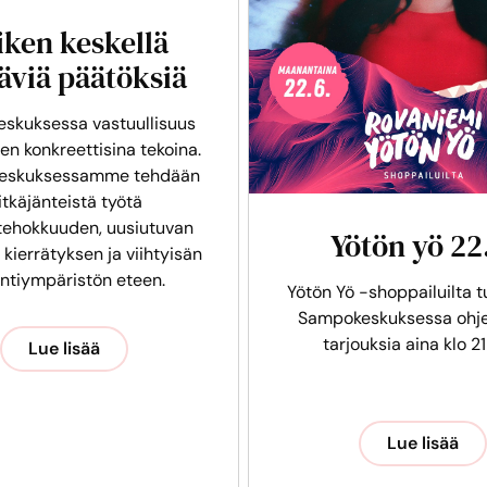
iken keskellä
äviä päätöksiä
skuksessa vastuullisuus
en konkreettisina tekoina.
eskuksessamme tehdään
itkäjänteistä työtä
tehokkuuden, uusiutuvan
Yötön yö 22
 kierrätyksen ja viihtyisän
intiympäristön eteen.
Yötön Yö -shoppailuilta t
Sampokeskuksessa ohje
tarjouksia aina klo 21
Lue lisää
Lue lisää