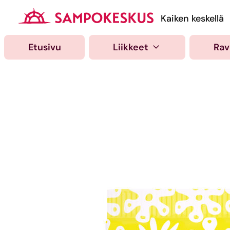
Hyppää
sisältöön
Kauppakeskus Samp
Kaiken keskellä
Etusivu
Liikkeet
Rav