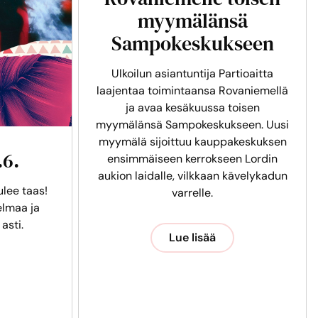
myymälänsä
Sampokeskukseen
Ulkoilun asiantuntija Partioaitta
laajentaa toimintaansa Rovaniemellä
ja avaa kesäkuussa toisen
myymälänsä Sampokeskukseen. Uusi
myymälä sijoittuu kauppakeskuksen
.6.
ensimmäiseen kerrokseen Lordin
aukion laidalle, vilkkaan kävelykadun
ulee taas!
varrelle.
lmaa ja
 asti.
Lue lisää