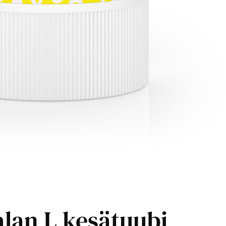
lan L kesätuubi