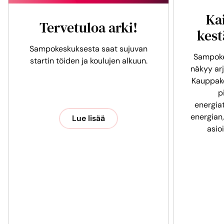
Ka
Tervetuloa arki!
kest
Sampokeskuksesta saat sujuvan
Sampoke
startin töiden ja koulujen alkuun.
näkyy arj
Kauppak
p
energia
energian,
Lue lisää
asio