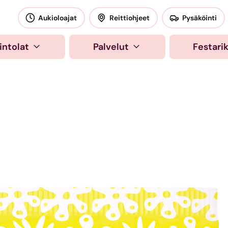
okeskus
Aukioloajat
Reittiohjeet
Pysäköinti
intolat
Palvelut
Festari